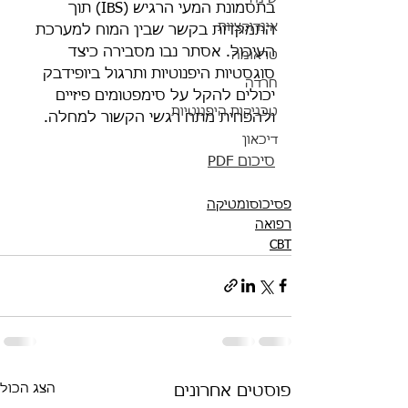
בתסמונת המעי הרגיש (IBS) תוך 
אינדוקציות
התמקדות בקשר שבין המוח למערכת 
העיכול. אסתר נבו מסבירה כיצד 
טראומה
סוגסטיות היפנוטיות ותרגול ביופידבק 
חרדה
יכולים להקל על סימפטומים פיזיים 
טכניקות היפנוטיות
ולהפחית מתח רגשי הקשור למחלה.
דיכאון
סיכום PDF
פסיכוסומטיקה
רפואה
CBT
הצג הכול
פוסטים אחרונים