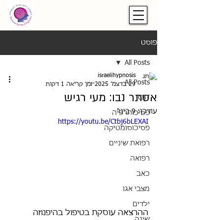
פוסט
All Posts
israelihypnosis
All Posts
29 בדצמ׳ 2025
זמן קריאה 1 דקות
אסתר נבו: מעי רגיש
CBT
עודכן:
9 בינו׳
פסיכותרפיה
https://youtu.be/Ctbj6bLEXAI
פסיכוסומטיקה
רפואת שיניים
רפואה
כאב
מצבי אגו
ילדים
ההרצאה עוסקת בטיפול בהיפנוזה 
שינה