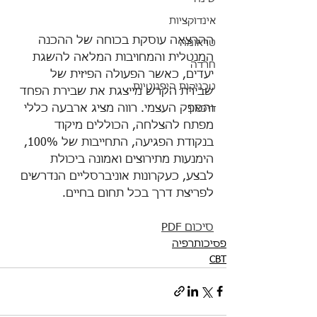
אינדוקציות
ההרצאה עוסקת בכוחה של ההכנה 
טראומה
המנטלית והמחויבות המלאה להשגת 
חרדה
יעדים, כאשר הפעולה הפיזית של 
טכניקות היפנוטיות
שבירת הקרש מייצגת את שבירת הפחד 
והספק העצמי. רווה מציג ארבעה כללי 
דיכאון
מפתח להצלחה, הכוללים מיקוד 
בנקודת הפגיעה, התחייבות של 100%, 
הימנעות מתירוצים ואמונה ביכולת 
לבצע, כעקרונות אוניברסליים הנדרשים 
לפריצת דרך בכל תחום בחיים.
סיכום PDF
פסיכותרפיה
CBT