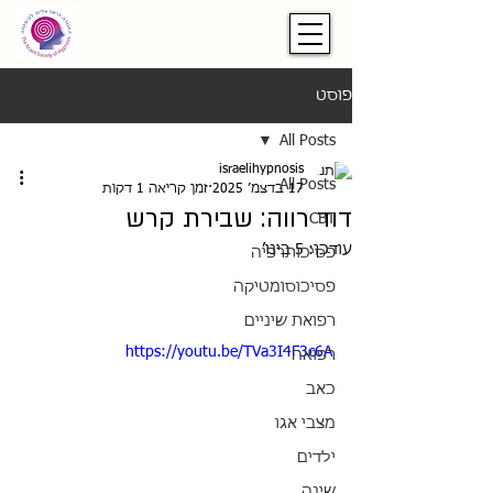
פוסט
All Posts
israelihypnosis
All Posts
17 בדצמ׳ 2025
זמן קריאה 1 דקות
דוד רווה: שבירת קרש
CBT
עודכן:
5 בינו׳
פסיכותרפיה
פסיכוסומטיקה
רפואת שיניים
https://youtu.be/TVa3I4F3c6A
רפואה
כאב
מצבי אגו
ילדים
שינה