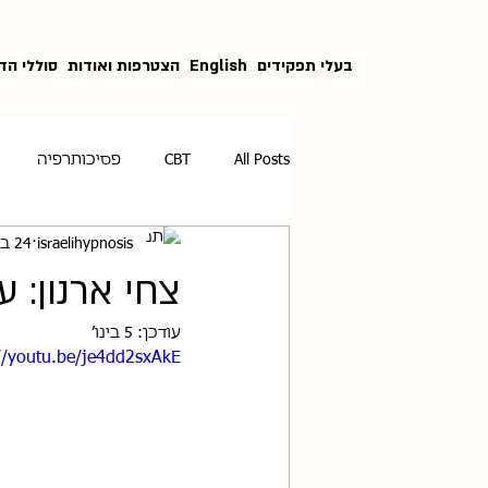
בעלי תפקידים
English
הצטרפות ואודות
סוללי הד
All Posts
CBT
פסיכותרפיה
israelihypnosis
24 בדצמ׳ 2025
אינדוקציות
טראומה
חרדה
צחי ארנון: 
עודכן:
5 בינו׳
//youtu.be/je4dd2sxAkE