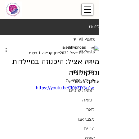
פוסט
All Posts
israelihypnosis
All Posts
29 בדצמ׳ 2025
זמן קריאה 1 דקות
מירה אציל: היפנוזה במיילדות
CBT
וגניקולוגיה
פסיכותרפיה
פסיכוסומטיקה
עודכן:
9 בינו׳
https://youtu.be/II0hZjYNgJw
רפואת שיניים
רפואה
כאב
מצבי אגו
ילדים
שינה